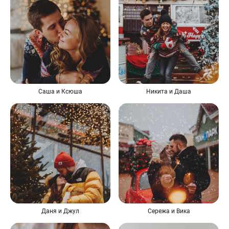
Саша и Ксюша
Никита и Даша
Даня и Джул
Сережа и Вика