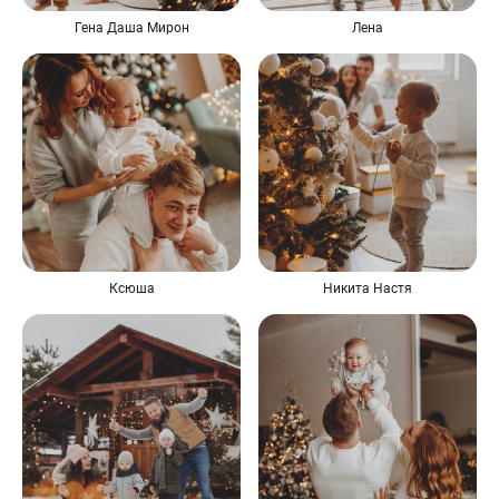
Гена Даша Мирон
Лена
Ксюша
Никита Настя