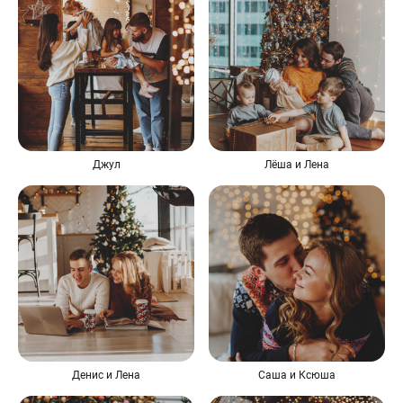
Джул
Лёша и Лена
Денис и Лена
Саша и Ксюша