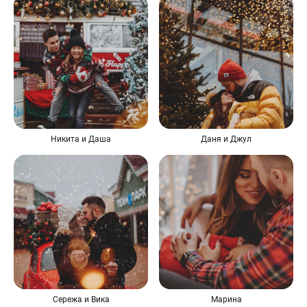
Никита и Даша
Даня и Джул
Сережа и Вика
Марина